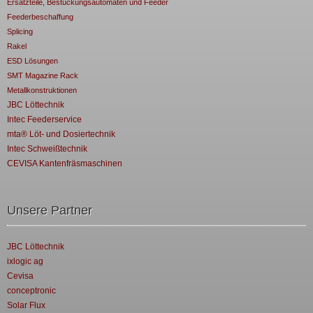
Ersatzteile, Bestückungsautomaten und Feeder
Feederbeschaffung
Splicing
Rakel
ESD Lösungen
SMT Magazine Rack
Metallkonstruktionen
JBC Löttechnik
Intec Feederservice
mta® Löt- und Dosiertechnik
Intec Schweißtechnik
CEVISA Kantenfräsmaschinen
Unsere Partner
JBC Löttechnik
ixlogic ag
Cevisa
conceptronic
Solar Flux