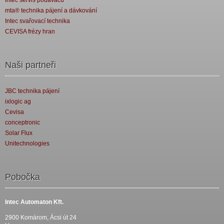
Intec servis podavačů
mta® technika pájení a dávkování
Intec svařovací technika
CEVISA frézy hran
Naši partneři
JBC technika pájení
ixlogic ag
Cevisa
conceptronic
Solar Flux
Unitechnologies
Pobočka
Intec Automaton Kft.
2900 Komárom, Ácsi út 24