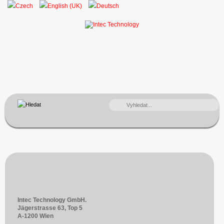
VYHLEDÁVÁNÍ...
Intec Technology GmbH.
Jägerstrasse 63, Top 5
A-1200 Wien